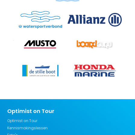
Optimist on Tour
Optimist on Tour
Kennismakingslessen